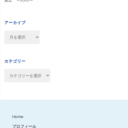
賀正 ～2026～
アーカイブ
ア
ー
カ
イ
ブ
カテゴリー
カ
テ
ゴ
リ
ー
Home
プロフィール