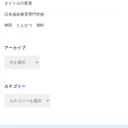
タイトルの変更
日本福祉教育専門学校
神田 とんかつ 旭軒
アーカイブ
ア
ー
カ
イ
ブ
カテゴリー
カ
テ
ゴ
リ
ー