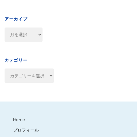
アーカイブ
ア
ー
カ
イ
ブ
カテゴリー
カ
テ
ゴ
リ
ー
Home
プロフィール