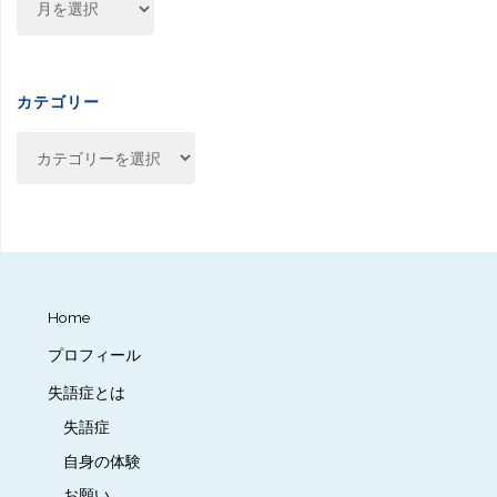
ー
カ
イ
ブ
カテゴリー
カ
テ
ゴ
リ
ー
Home
プロフィール
失語症とは
失語症
自身の体験
お願い