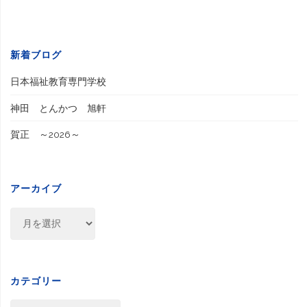
新着ブログ
日本福祉教育専門学校
神田 とんかつ 旭軒
賀正 ～2026～
アーカイブ
ア
ー
カ
イ
ブ
カテゴリー