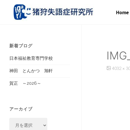
コ
Home
ン
テ
新着ブログ
IMG
ン
日本福祉教育専門学校
ツ
フ
4032 × 3
神田 とんかつ 旭軒
ル
に
賀正 ～2026～
サ
イ
ス
ズ
アーカイブ
キ
ア
ッ
ー