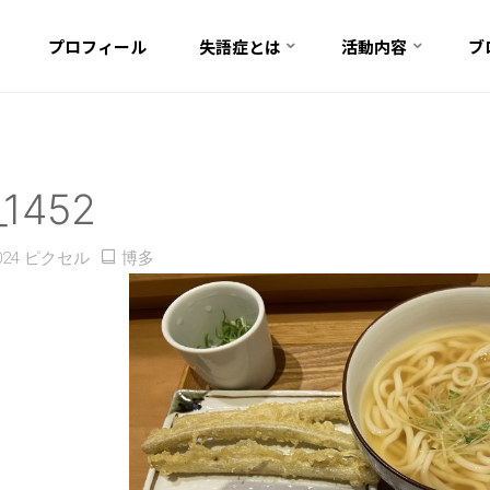
プロフィール
失語症とは
活動内容
ブ
_1452
024
ピクセル
博多