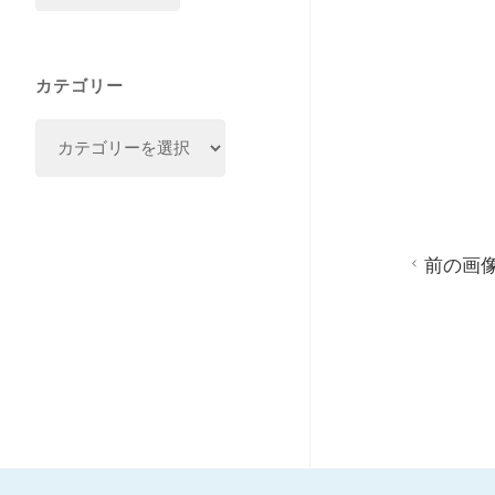
カ
プ
イ
カテゴリー
ブ
す
カ
テ
る
ゴ
リ
ー
前の画